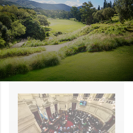
POLÍTICA
Milei se reunió en Colombia con
Abelardo de la Espriella y asistió
a su asunción presidencial
EL OBJETIVO
07 DE AGOSTO DE 2026