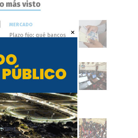
o más visto
MERCADO
Plazo fijo: qué bancos
ofrecen las tasas más
altas para invertir
POLÍTICA
Sin respaldo, el
oficialismo dio de baja la
cláusula de venta de
tierras a extranjeros para
salvar la sesión
POLÍTICA
Senado: con eje en los