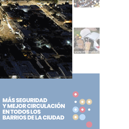
desalojos se debate el
proyecto sobre
propiedad privada
SOCIEDAD
Detuvieron al esposo de
la mujer que falleció tras
la supuesta explosión
del celular