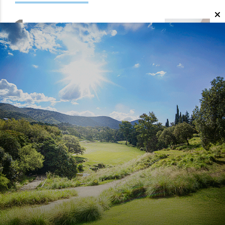
MERCADO
Plazo fijo: qué bancos
ofrecen las tasas más altas
para invertir
DEPORTES
Torneo Clausura: Belgrano
rescató un empate en su
visita a Tigre
POLÍTICA
Senado: con eje en los
desalojos se debate el