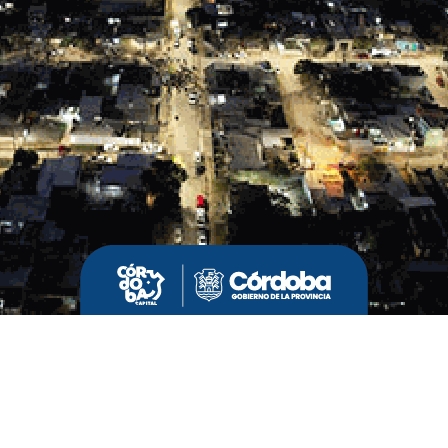
n sobre el caso, el teléfono de su familia
735.
D UNIVERSITARIA
CÓRDOBA