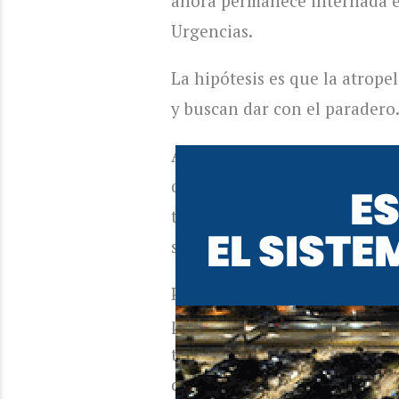
ahora permanece internada en
Urgencias.
La hipótesis es que la atrop
y buscan dar con el paradero
Asimismo, según detalló su
quebradura de peroné, fractur
tobillo, hematoma de pulmon
sangre”.
Por su parte, en diálogo con
pasó”, pero aclaró que “están
tenemos ni idea cómo fue, so
crítica, en estado grave”, lam