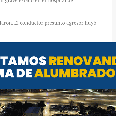
 grave estado en el Hospital de
ellaron. El conductor presunto agresor huyó
.
 mamá a
Canal Doce,
su hija tiene
a de costillas y clavícula, luxación de
es y “le ponen plasma para que coagule la
Arriba Córdoba,
la suegra exigió “saber qué
 seguros que fue un accidente”. “No
lo sabemos que fue un accidente. Está muy
entó.