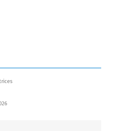
rices
026