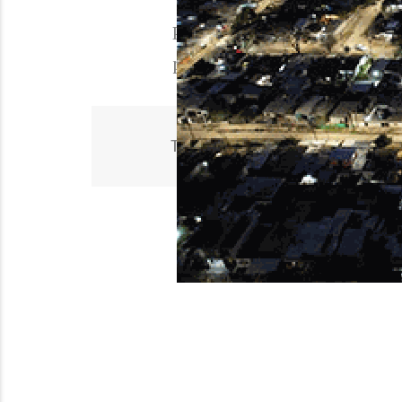
Para colaborar con informació
para comunicarse es 3513164
ACCIDENTE
CIUDA