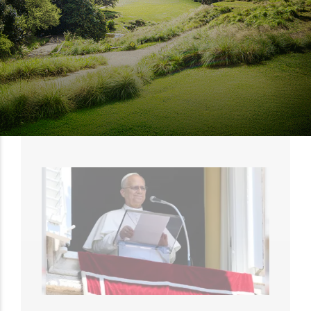
INTERNACIONAL
La cifra de muertos en Ceuta
asciende a 88 mientras continúa
la crisis
EL OBJETIVO
03 DE AGOSTO DE 2026