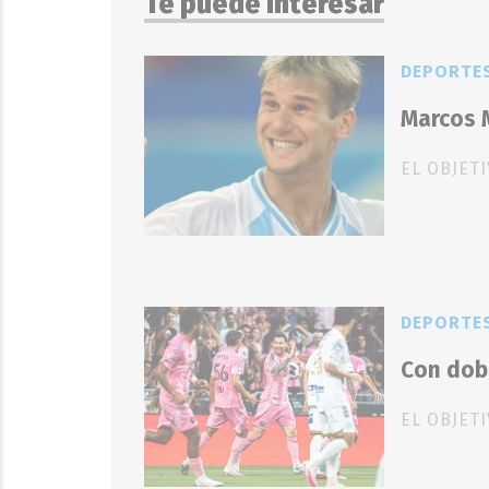
Te puede interesar
DEPORTE
Marcos M
EL OBJET
DEPORTE
Con dobl
EL OBJET