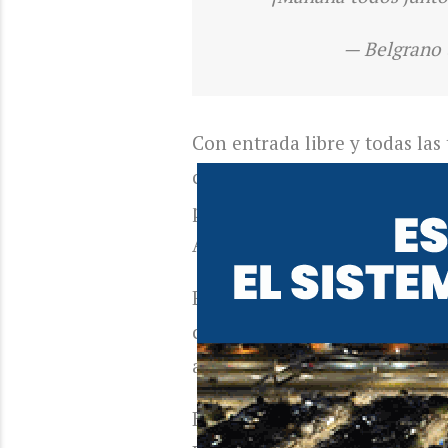
— Belgrano
Con entrada libre y todas las 
colmaron el estadio para brin
por
Ricardo Zielinski
antes de
Alberto Kempes
.
El momento más emotivo se v
campo de juego y el estadio s
artificiales, en medio de un c
Belgrano buscará este doming