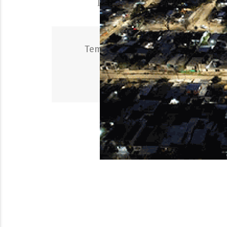
División de su historia, aco
BANDERAZO PIRATA
RIVER
TORN