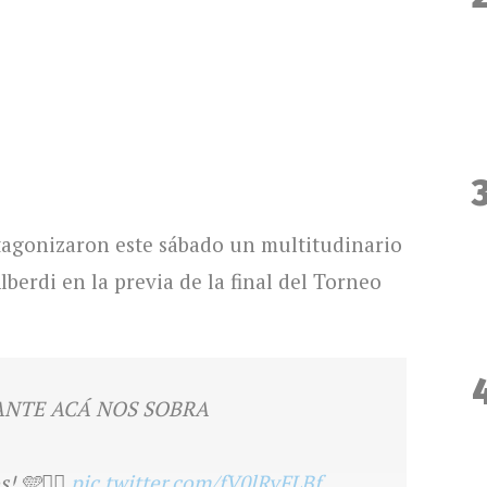
agonizaron este sábado un multitudinario
berdi en la previa de la final del
Torneo
ANTE ACÁ NOS SOBRA
 🩵🏴‍☠️
pic.twitter.com/fV0lRyFLBf