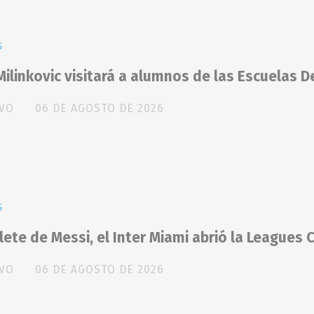
S
ilinkovic visitará a alumnos de las Escuelas D
IVO
06 DE AGOSTO DE 2026
S
ete de Messi, el Inter Miami abrió la Leagues 
IVO
06 DE AGOSTO DE 2026