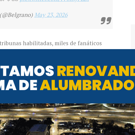
 (@Belgrano)
May 23, 2026
tribunas habilitadas, miles de fanáticos
darle el último aliento al plantel dirigido
l duelo decisivo en el
Estadio Mario
ivió cuando los jugadores ingresaron al
e iluminó con celulares, bengalas y fuegos
lima de fiesta y emoción.
o conseguir el primer título de Primera