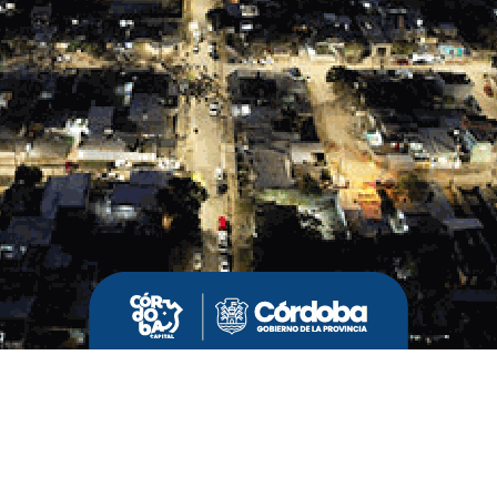
mpañado por el apoyo masivo de su gente.
BELGRANO
FINAL
KEMPES
EO APERTURA 2026