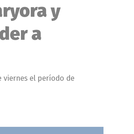
laryora y
der a
 viernes el período de