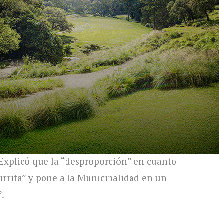
asserini se refirió la lucha que encabezan
 el gobierno Nacional, entre ellos Martín
ryora y este intendente, por convicción,
ciable, hemos tomado la firme decisión de
 cordobeses, de defender como corresponde
ente y el futuro de nuestros hijos”, dijo el
ladores.
en ir a la Justicia para defender los
 Explicó que la “desproporción” en cuanto
“irrita” y pone a la Municipalidad en un
”.