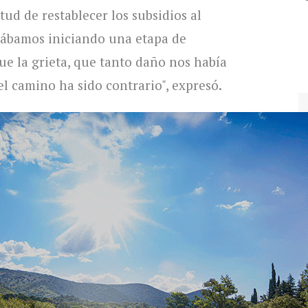
itud de restablecer los subsidios al
tábamos iniciando una etapa de
ue la grieta, que tanto daño nos había
 el camino ha sido contrario", expresó.
rminos peyorativos, aunque han sido
iriéndose al Fondo Compensador, afirmó:
migajas, nos están dando cero mientras
nuestros impuestos nacionales".
ipalidad podría llevar el conflicto a los
que no abandonaremos, estamos agotando
 no dudaremos en recurrir a la Justicia para
cordobeses", afirmó.