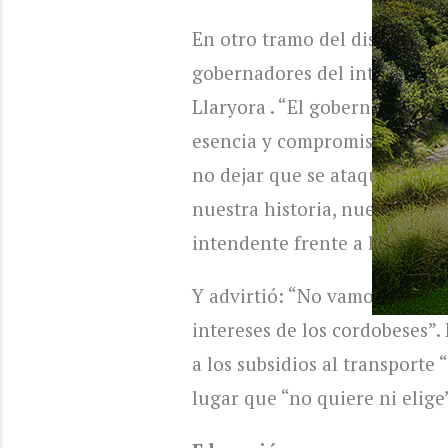
En otro tramo del discurso, P
gobernadores del interior con
Llaryora . “El gobernador Lla
esencia y compromiso irrenun
no dejar que se ataque a los
nuestra historia, nuestro pres
intendente frente a los legis
Y advirtió: “No vamos a dudar 
intereses de los cordobeses”.
a los subsidios al transporte 
lugar que “no quiere ni elige