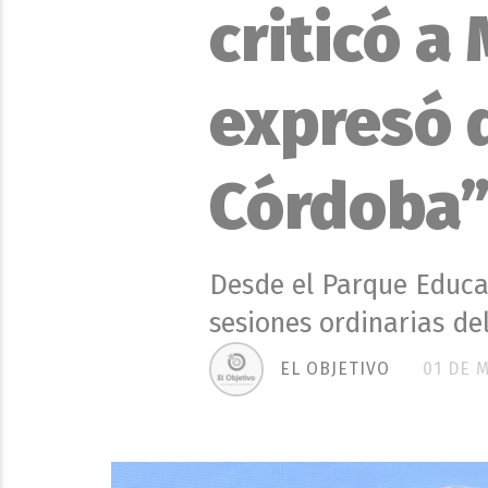
criticó a 
expresó 
Córdoba
Desde el Parque Educat
sesiones ordinarias de
EL OBJETIVO
01 DE 