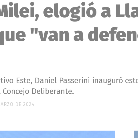
Milei, elogió a L
que "van a defen
”
ivo Este, Daniel Passerini inauguró este
l Concejo Deliberante.
MARZO DE 2024