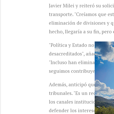
Javier Milei y reiteró su solic
transporte. "Creíamos que es
eliminación de divisiones y q
hecho, llegaría a su fin, pero
"Política y Estado no son té
desacreditados", añadió. Ref
"Incluso han eliminado esas 
seguimos contribuyendo con 
Además, anticipó que la Munic
tribunales. "Es un reclamo 
los canales institucionales y
defender los intereses de los 