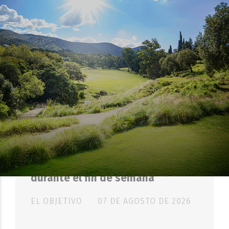
SOCIEDAD
Eventos masivos: estas son las
zonas habilitadas de
estacionamiento controlado
durante el fin de semana
EL OBJETIVO
07 DE AGOSTO DE 2026