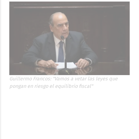
Guillermo Francos: "Vamos a vetar las leyes que
pongan en riesgo el equilibrio fiscal"