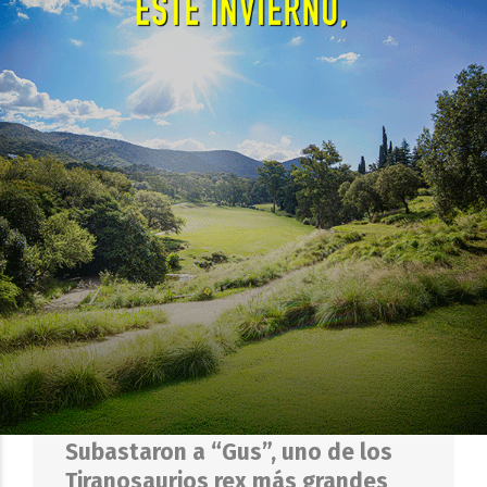
de Luck Ra: su mensaje en las
redes
EL OBJETIVO
29 DE JULIO DE 2026
VIRAL
Subastaron a “Gus”, uno de los
Tiranosaurios rex más grandes