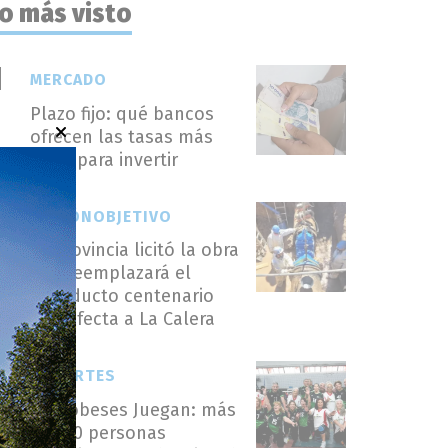
o más visto
MERCADO
Plazo fijo: qué bancos
ofrecen las tasas más
altas para invertir
REGIÓNOBJETIVO
La Provincia licitó la obra
que reemplazará el
acueducto centenario
que afecta a La Calera
DEPORTES
Cordobeses Juegan: más
de 150 personas