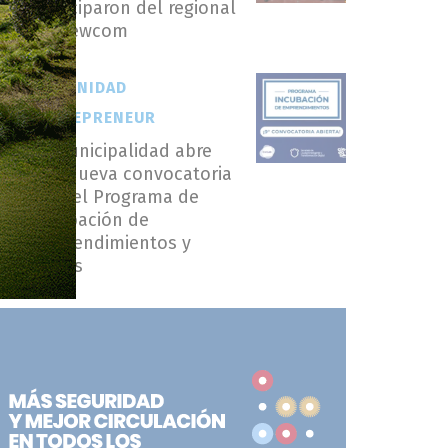
participaron del regional
de Newcom
COMUNIDAD
ENTREPRENEUR
La Municipalidad abre
una nueva convocatoria
para el Programa de
Incubación de
Emprendimientos y
PyMEs