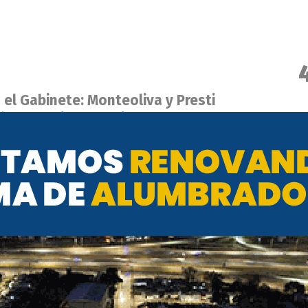
el Gabinete: Monteoliva y Presti
n a Bullrich y Petri
22 DE NOVIEMBRE DE 2025
Bullrich cerraron el "Curso Avanzado en
ntra el Narcotráfico"