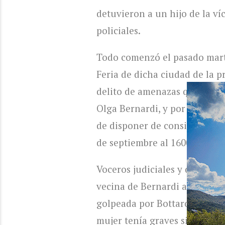
detuvieron a un hijo de la ví
policiales.
Todo comenzó el pasado marte
Feria de dicha ciudad de la p
delito de amenazas que sufri
Olga Bernardi, y por la cual 
de disponer de consigna polic
de septiembre al 1600, del bar
Voceros judiciales y de la fu
vecina de Bernardi alertó a l
golpeada por Bottaro. Al lleg
mujer tenía graves signos de