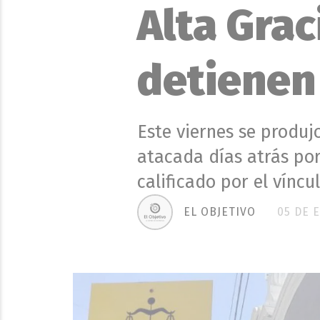
Alta Grac
detienen 
Este viernes se produj
atacada días atrás po
calificado por el víncu
EL OBJETIVO
05 DE 