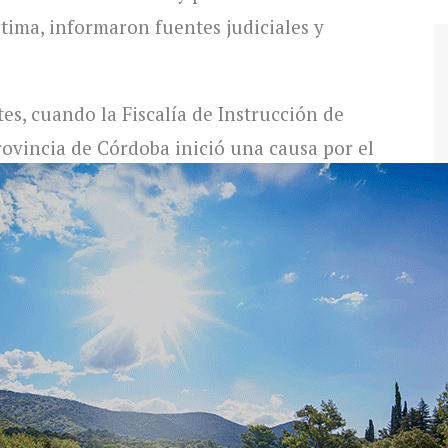
ctima, informaron fuentes judiciales y
s, cuando la Fiscalía de Instrucción de
rovincia de Córdoba inició una causa por el
ó una mujer, a la que identificaron como
se imputó a su hijo Marcos Bottaro, además
ial en el domicilio ubicado en la calle 24
rio Villa Oviedo.
erza informaron que, en ese marco, una
a Policía de que la mujer estaba siendo
ar al lugar, los agentes constataron que la
 violencia como consecuencia de una