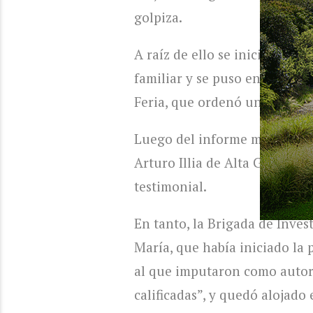
golpiza.
A raíz de ello se inició otra 
familiar y se puso en conocim
Feria, que ordenó una serie 
Luego del informe médico poli
Arturo Illia de Alta Gracia y 
testimonial.
En tanto, la Brigada de Inve
María, que había iniciado la p
al que imputaron como autor 
calificadas”, y quedó alojado 