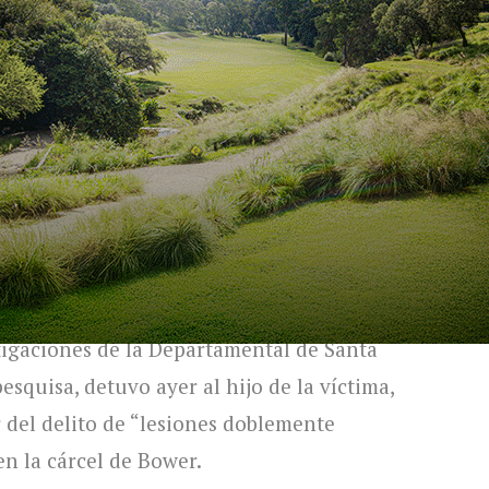
causa de oficio por el episodio de violencia
iento al Tribunal de Violencia Familiar de
de medidas.
cial, la mujer fue trasladada al Hospital
se vio imposibilitada de prestar declaración
stigaciones de la Departamental de Santa
esquisa, detuvo ayer al hijo de la víctima,
del delito de “lesiones doblemente
en la cárcel de Bower.